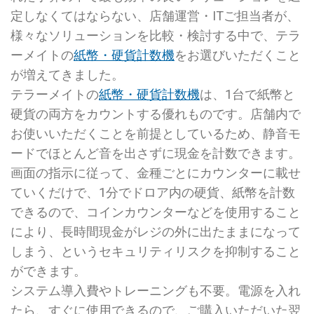
定しなくてはならない、店舗運営・ITご担当者が、
様々なソリューションを比較・検討する中で、テラ
ーメイトの
紙幣・硬貨計数機
をお選びいただくこと
が増えてきました。
テラーメイトの
紙幣・
硬貨計数機
は、1台で紙幣と
硬貨の両方をカウントする優れものです。店舗内で
お使いいただくことを前提としているため、静音モ
ードでほとんど音を出さずに現金を計数できます。
画面の指示に従って、金種ごとにカウンターに載せ
ていくだけで、1分でドロア内の硬貨、紙幣を計数
できるので、コインカウンターなどを使用すること
により、長時間現金がレジの外に出たままになって
しまう、というセキュリティリスクを抑制すること
ができます。
システム導入費やトレーニングも不要。電源を入れ
たら、すぐに使用できるので、ご購入いただいた翌