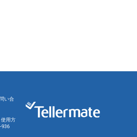
問い合
、使用方
936