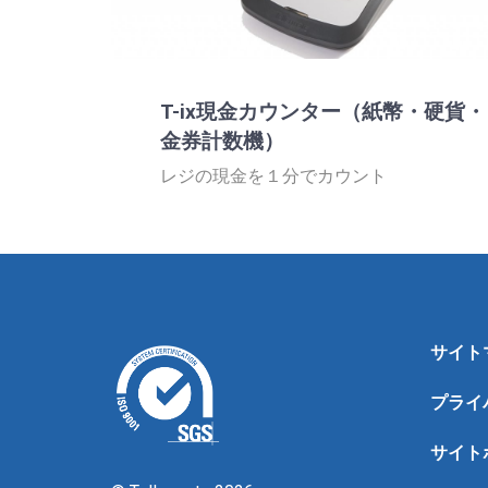
T-ix現金カウンター（紙幣・硬貨・
金券計数機）
レジの現金を１分でカウント
サイト
プライ
サイト