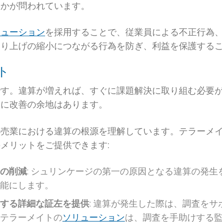
くかが問われています。
リューション
を採用することで、従業員による不正行為
売り上げの縮小につながる行為を防ぎ、利益を保護する
ト
です。違算が増えれば、すぐに課題解決に取り組む必要
常に改善の余地はあります。
小売業における違算の根源を理解しています。テラーメ
メリットをご提供できます:
の削減
: シュリンケージの第一の原因となる違算の発生
能にします。
する詳細な証左を提供
: 違算が発生した際は、調査を
テラーメイトの
ソリューション
は、調査を手助けする