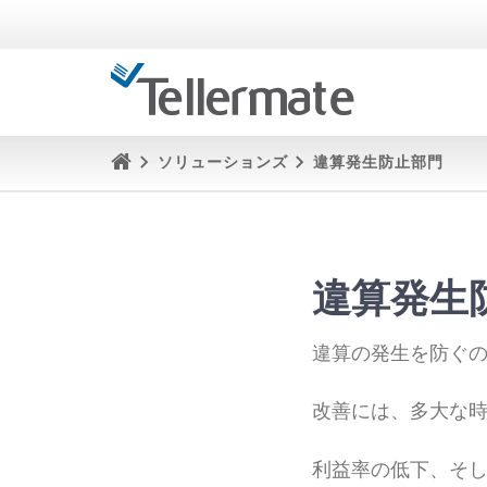
ソリューションズ
違算発生防止部門
違算発生
違算の発生を防ぐ
改善には、多大な
利益率の低下、そ