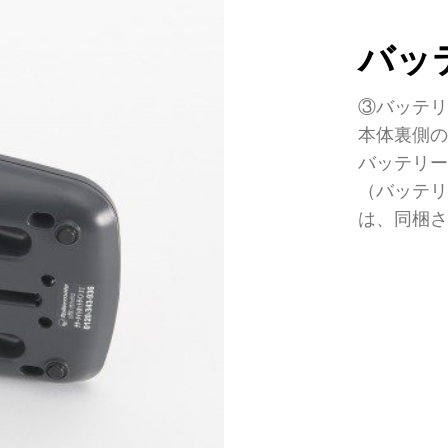
バッ
③バッテ
本体裏側
バッテリ
（バッテ
は、同梱