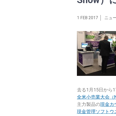
Show
1 FEB 2017
ニュ
去る1月15日か
全米小売業大会（NRF 
主力製品の
現金カウ
現金管理ソフトウエア