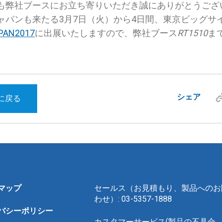
も弊社ブースにお立ち寄りいただき誠にありがとうござ
ャパンも来たる3月7日（火）から4日間、東京ビッグサ
AN2017
に出展いたしますので、弊社ブース
RT1510
ま
シェア
に戻る
マップ
セールス（お見積もり、製品へのお
わせ）: 03-5357-1888
バシーポリシー
カスタマーサービス(製品の不具合