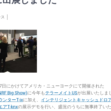
）に出展しました
ース
ら17日にかけてアメリカ・ニューヨークにて開催された
Big Show)
に今年も
テラーメイトUS
が出展いたしま
ンターT-ix
に加え、
インテリジェントキャッシュドロアT-
T-knx
の展示デモを行い、盛況のうちに無事終了い