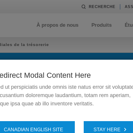
RECHERCHE
ASS
À propos de nous
Produits
Étu
ales de la trésorerie
es
edirect Modal Content Here
d ut perspiciatis unde omnis iste natus error sit volupta
cusantium doloremque laudantium, totam rem aperiam,
que ipsa quae ab illo inventore veritatis.
CANADIAN ENGLISH SITE
STAY HERE