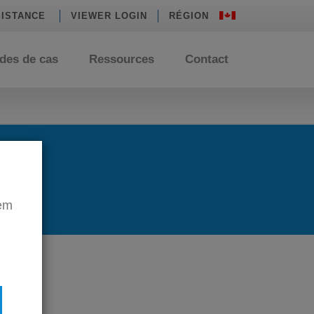
ISTANCE
VIEWER LOGIN
RÉGION
des de cas
Ressources
Contact
tem