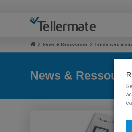
News & Ressources
Tendances mondi
News & Ressourc
R
Se
ac
ea