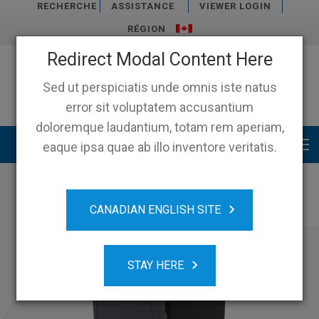
RECHERCHE
ASSISTANCE
VIEWER LOGIN
RÉGION
Redirect Modal Content Here
Sed ut perspiciatis unde omnis iste natus
error sit voluptatem accusantium
doloremque laudantium, totam rem aperiam,
Main menu
eaque ipsa quae ab illo inventore veritatis.
CANADIAN ENGLISH SITE
STAY HERE