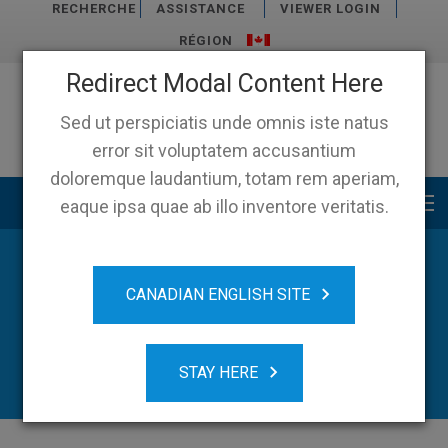
RECHERCHE
ASSISTANCE
VIEWER LOGIN
RÉGION
Redirect Modal Content Here
Sed ut perspiciatis unde omnis iste natus
error sit voluptatem accusantium
doloremque laudantium, totam rem aperiam,
Main menu
eaque ipsa quae ab illo inventore veritatis.
News & Ressources
CANADIAN ENGLISH SITE
STAY HERE