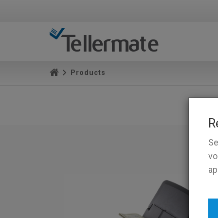
Products
R
Se
vo
ap