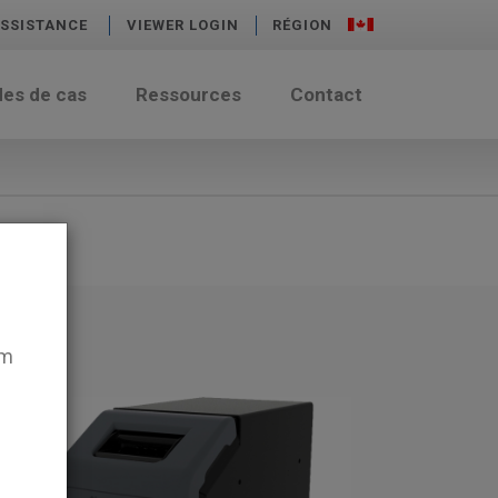
SSISTANCE
VIEWER LOGIN
RÉGION
des de cas
Ressources
Contact
em