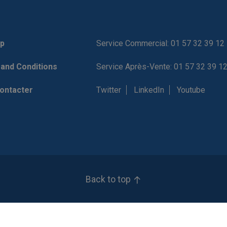
p
Service Commercial: 01 57 32 39 12
and Conditions
Service Après-Vente: 01 57 32 39 1
ontacter
Twitter
LinkedIn
Youtube
Back to top