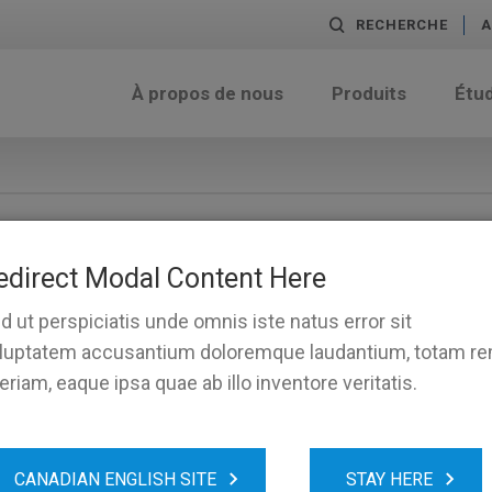
RECHERCHE
A
À propos de nous
Produits
Étu
edirect Modal Content Here
d ut perspiciatis unde omnis iste natus error sit
luptatem accusantium doloremque laudantium, totam r
eriam, eaque ipsa quae ab illo inventore veritatis.
CANADIAN ENGLISH SITE
STAY HERE