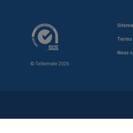
Sitema
Terms 
Nous c
© Tellermate 2026