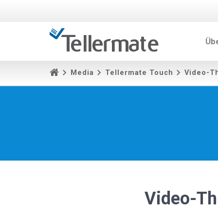
Üb
Media
Tellermate Touch
Video-T
Video-T