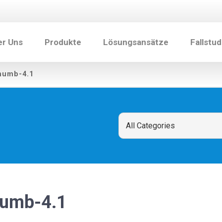
er Uns
Produkte
Lösungsansätze
Fallstud
humb-4.1
humb-4.1