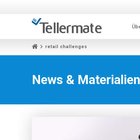
Üb
retail challenges
News & Materialie