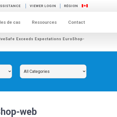
SSISTANCE
VIEWER LOGIN
RÉGION
des de cas
Ressources
Contact
iveSafe Exceeds Expectations EuroShop-
oShop-web