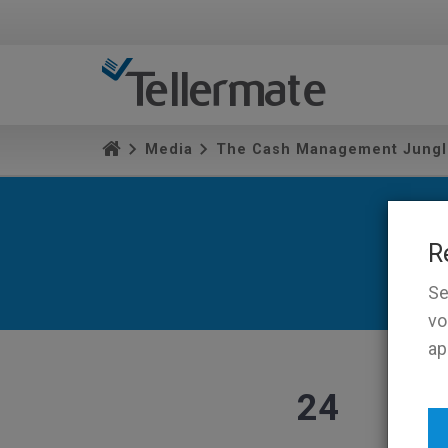
Media
The Cash Management Jungl
R
Se
vo
ap
24