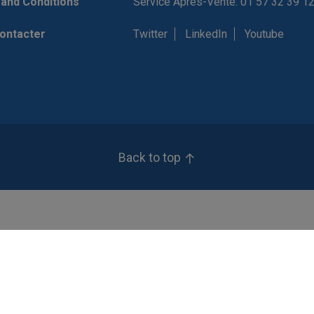
and Conditions
Service Après-Vente: 01 57 32 39 1
ontacter
Twitter
LinkedIn
Youtube
Back to top