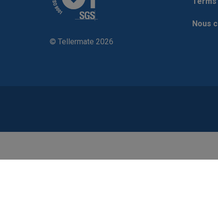
Terms 
Nous c
© Tellermate 2026