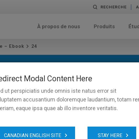
RECHERCHE
A
À propos de nous
Produits
Étu
e – Ebook
24
edirect Modal Content Here
d ut perspiciatis unde omnis iste natus error sit
luptatem accusantium doloremque laudantium, totam r
eriam, eaque ipsa quae ab illo inventore veritatis.
CANADIAN ENGLISH SITE
STAY HERE