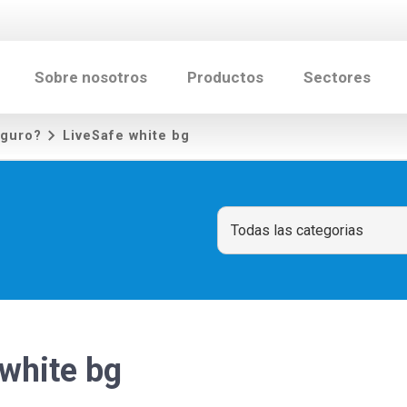
Sobre nosotros
Productos
Sectores
eguro?
LiveSafe white bg
white bg