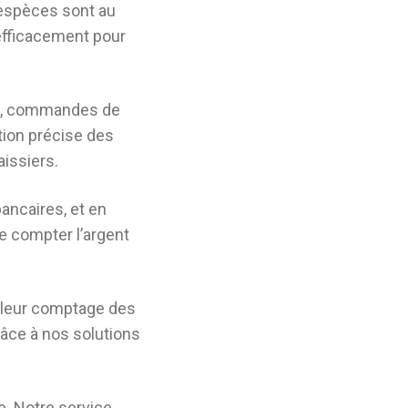
s espèces sont au
 efficacement pour
nts, commandes de
ation précise des
aissiers.
ancaires, et en
e compter l’argent
 leur comptage des
râce à nos solutions
. Notre service