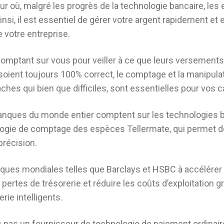
ur où, malgré les progrès de la technologie bancaire, le
si, il est essentiel de gérer votre argent rapidement et
e votre entreprise.
s comptant sur vous pour veiller à ce que leurs verseme
ts soient toujours 100% correct, le comptage et la manipul
hes qui bien que difficiles, sont essentielles pour vos c
banques du monde entier comptent sur les technologies b
nologie de comptage des espèces Tellermate, qui permet d
précision.
ques mondiales telles que Barclays et HSBC à accélérer
 pertes de trésorerie et réduire les coûts d’exploitation g
rie intelligents.
pas un fournisseur de technologie de paiement ordinaire