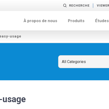
RECHERCHE
VIEWE
À propos de nous
Produits
Études
-easy-usage
y-usage