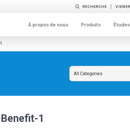
RECHERCHE
VIEWE
À propos de nous
Produits
Études
1
-Benefit-1